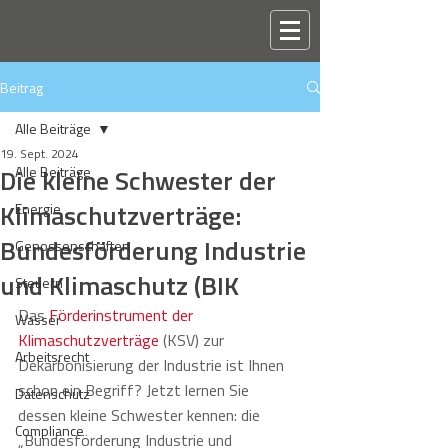
Beitrag
Alle Beiträge
19. Sept. 2024
Die kleine Schwester der
Alle Beiträge
Klimaschutzverträge:
Energie
Bundesförderung Industrie
Genossenschaften
und Klimaschutz (BIK
Steuern
Das 
Förderinstrument der 
Wasser
Klimaschutzverträge
 (KSV) zur 
Arbeitsrecht
Dekarbonisierung der Industrie ist Ihnen 
schon ein Begriff? Jetzt lernen Sie 
Datenschutz
dessen kleine Schwester kennen: die 
Compliance
„Bundesförderung Industrie und 