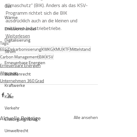
Klimaschutz“ (BIK). Anders als das KSV-
Gas
Programm richtet sich die BIK 
Wärme
ausdrücklich auch an die kleinen und 
mittleren Industriebetriebe.
Emissionshandel
Weiterlesen
Digitalisierung
Tags:
EEG
Dekarbonisierung
KWKG
KMU
KTF
Mittelstand
Strom
Carbon Management
BIK
KSV
Erneuerbare Energien
Erneuerbare Energien
Allgemein
Beihilfenrecht
Unternehmen 360 Grad
Kraftwerke
Kälte
Verkehr
Aktuelle Beiträge
Alle ansehen
Entsorgung/Abfall
Umweltrecht