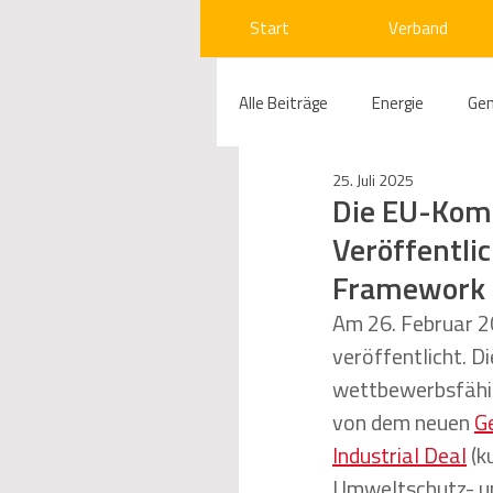
Start
Verband
Alle Beiträge
Energie
Ge
25. Juli 2025
Compliance
Gas
W
Die EU-Komm
Veröffentlic
Framework 
Beihilfenrecht
Kraftwer
Am 26. Februar 2
veröffentlicht. D
Regulierung
Wettbewerb
wettbewerbsfähige
von dem neuen 
G
Industrial Deal
 (k
Telekommunikation
Ges
Umweltschutz- und