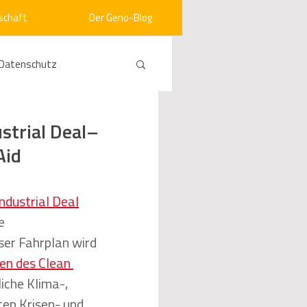
schaft
Der Geno-Blog
Datenschutz
rneuerbare Energien
trial Deal–
Aid
ht
Vergabe
ndustrial Deal
e 
srecht
Kommunen
ser Fahrplan wird 
en des Clean 
liche Klima-, 
mein
en Krisen- und 