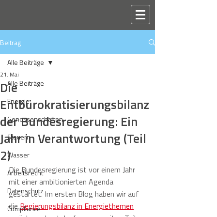
Beitrag
Alle Beiträge
21. Mai
Die
Alle Beiträge
Entbürokratisierungsbilanz
Energie
der Bundesregierung: Ein
Genossenschaften
Jahr in Verantwortung (Teil
Steuern
2)
Wasser
Die Bundesregierung ist vor einem Jahr 
Arbeitsrecht
mit einer ambitionierten Agenda 
Datenschutz
gestartet. Im ersten Blog haben wir auf 
die 
Regierungsbilanz in Energiethemen
Compliance