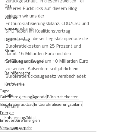
zurückgeschaut. In diesem zweiten Teil 
Gas
unseres Rückblicks auf diesem Blog 
widmen wir uns der 
Wärme
Entbürokratisierungsbilanz
. 
CDU/CSU und 
Emissionshandel
SPD haben im Koalitionsvertrag 
vereinbart, in dieser Legislaturperiode die 
Digitalisierung
Bürokratiekosten um 25 Prozent und 
Strom
damit 16 Milliarden Euro und den 
Erfüllungsaufwand um 10 Milliarden Euro 
Erneuerbare Energien
zu senken. Außerdem soll jährlich ein 
Beihilfenrecht
Bürokratierückbaugesetz verabschiedet 
werden.
Kraftwerke
Tags:
Kälte
Bundesregierung
Agenda
Bürokratiekosten
Bürokratierückbau
Entbürokratisierungsbilanz
Verkehr
Energie
Entsorgung/Abfall
Erneuerbare Energien
Verwaltungsrecht
Umweltrecht