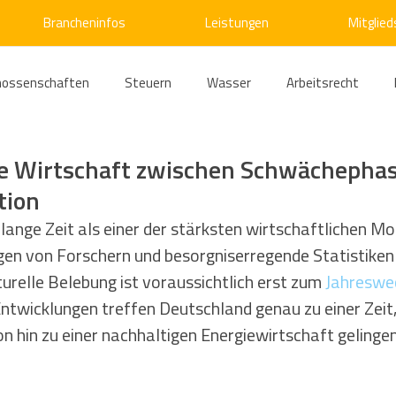
Brancheninfos
Leistungen
Mitglied
nossenschaften
Steuern
Wasser
Arbeitsrecht
ärme
Emissionshandel
Digitalisierung
Strom
E
he Wirtschaft zwischen Schwächepha
tion
ke
Kälte
Verkehr
Entsorgung/Abfall
Umweltrec
lange Zeit als einer der stärksten wirtschaftlichen M
en von Forschern und besorgniserregende Statistiken 
urelle Belebung ist voraussichtlich erst zum 
Jahreswe
s- und Kartellrecht
Europarecht
Wirtschafts- und Handel
Entwicklungen treffen Deutschland genau zu einer Zeit, 
n hin zu einer nachhaltigen Energiewirtschaft gelingen 
ellschaftsrecht
E-Mobilität
Verwaltungsrecht
Allge