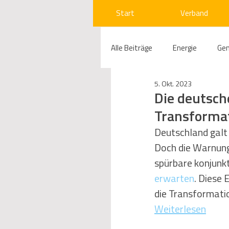
Start
Verband
Alle Beiträge
Energie
Ge
5. Okt. 2023
Compliance
Gas
W
Die deutsc
Transforma
Beihilfenrecht
Kraftwer
Deutschland galt 
Doch die Warnung
spürbare konjunkt
Regulierung
Wettbewerb
erwarten
. Diese 
die Transformatio
Weiterlesen
Telekommunikation
Ges