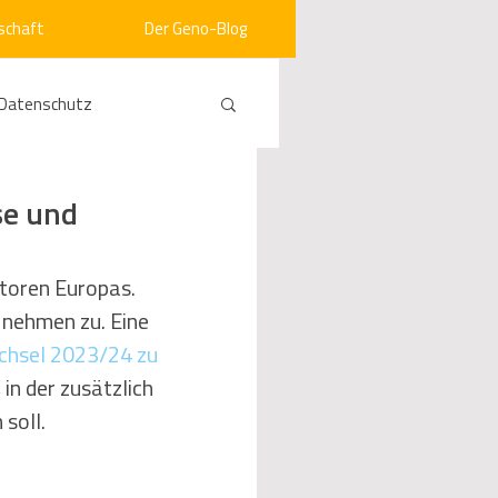
schaft
Der Geno-Blog
Datenschutz
rneuerbare Energien
se und
ht
Vergabe
otoren Europas. 
nehmen zu. Eine 
chsel 2023/24 zu 
srecht
Kommunen
in der zusätzlich 
soll.
mein