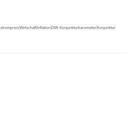
estrompreis
Wirtschaft
Inflation
DIW-Konjunkturbarometer
Konjunktur