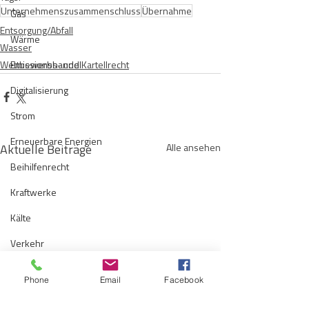
Unternehmenszusammenschluss
Übernahme
Gas
Entsorgung/Abfall
Wärme
Wasser
Wettbewerbs- und Kartellrecht
Emissionshandel
Digitalisierung
Strom
Erneuerbare Energien
Aktuelle Beiträge
Alle ansehen
Beihilfenrecht
Kraftwerke
Kälte
Verkehr
Entsorgung/Abfall
Phone
Email
Facebook
Umweltrecht