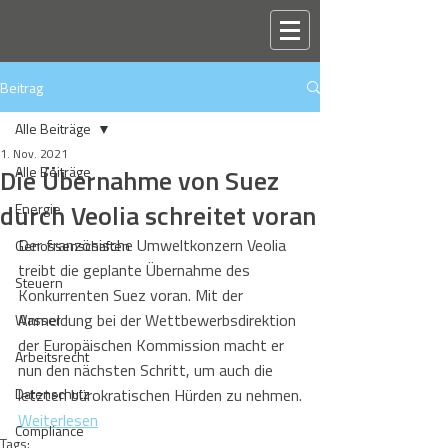
Beitrag
Alle Beiträge
1. Nov. 2021
Die Übernahme von Suez
Alle Beiträge
durch Veolia schreitet voran
Energie
Der französische Umweltkonzern Veolia 
Genossenschaften
treibt die geplante Übernahme des 
Steuern
Konkurrenten Suez voran. Mit der 
Anmeldung bei der Wettbewerbsdirektion 
Wasser
der Europäischen Kommission macht er 
Arbeitsrecht
nun den nächsten Schritt, um auch die 
Datenschutz
letzten bürokratischen Hürden zu nehmen.
Weiterlesen
Compliance
Tags: