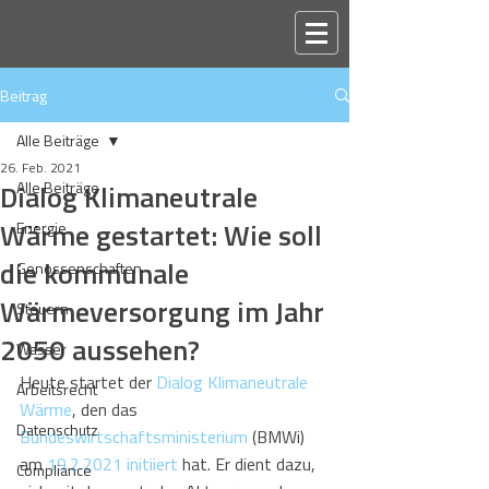
Beitrag
Alle Beiträge
26. Feb. 2021
Dialog Klimaneutrale
Alle Beiträge
Wärme gestartet: Wie soll
Energie
die kommunale
Genossenschaften
Wärmeversorgung im Jahr
Steuern
2050 aussehen?
Wasser
Heute startet der 
Dialog Klimaneutrale 
Arbeitsrecht
Wärme
, den das 
Datenschutz
Bundeswirtschaftsministerium
 (BMWi) 
am 
19.2.2021 initiiert
 hat. Er dient dazu, 
Compliance