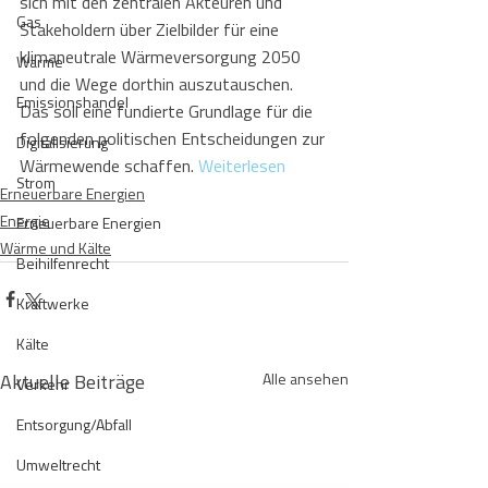
sich mit den zentralen Akteuren und 
Gas
Stakeholdern über Zielbilder für eine 
klimaneutrale Wärmeversorgung 2050 
Wärme
und die Wege dorthin auszutauschen. 
Emissionshandel
Das soll eine fundierte Grundlage für die 
folgenden politischen Entscheidungen zur 
Digitalisierung
Wärmewende schaffen. 
Weiterlesen
Strom
Erneuerbare Energien
Energie
Erneuerbare Energien
Wärme und Kälte
Beihilfenrecht
Kraftwerke
Kälte
Aktuelle Beiträge
Alle ansehen
Verkehr
Entsorgung/Abfall
Umweltrecht