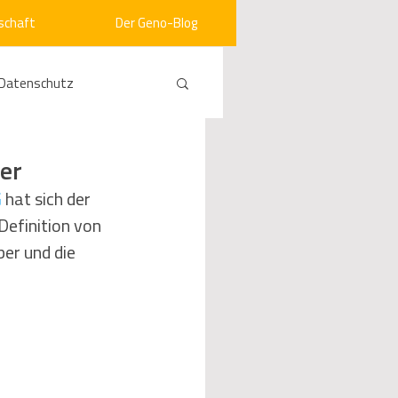
schaft
Der Geno-Blog
Datenschutz
rneuerbare Energien
er
G
 hat sich der 
Definition von 
ht
Vergabe
er und die 
srecht
Kommunen
mein