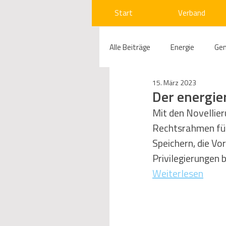
Start
Verband
Alle Beiträge
Energie
Ge
15. März 2023
Compliance
Gas
W
Der energie
Mit den Novellier
Rechtsrahmen für 
Beihilfenrecht
Kraftwer
Speichern, die Vo
Privilegierungen 
Regulierung
Wettbewerb
Weiterlesen
Telekommunikation
Ges