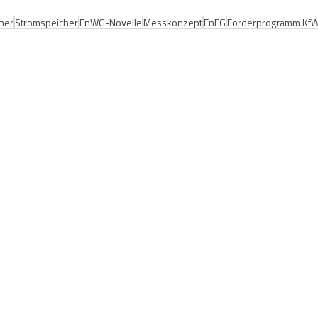
cher
Stromspeicher
EnWG-Novelle
Messkonzept
EnFG
Förderprogramm Kf