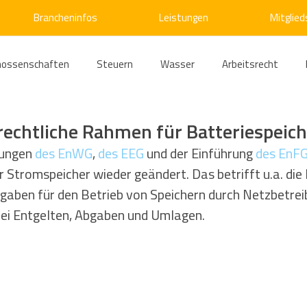
Brancheninfos
Leistungen
Mitglied
nossenschaften
Steuern
Wasser
Arbeitsrecht
ärme
Emissionshandel
Digitalisierung
Strom
E
rechtliche Rahmen für Batteriespeich
ungen 
des EnWG
, 
des EEG
 und der Einführung 
des EnF
Stromspeicher wieder geändert. Das betrifft u.a. die 
ke
Kälte
Verkehr
Entsorgung/Abfall
Umweltrec
rgaben für den Betrieb von Speichern durch Netzbetreib
bei Entgelten, Abgaben und Umlagen.
s- und Kartellrecht
Europarecht
Wirtschafts- und Handel
ellschaftsrecht
E-Mobilität
Verwaltungsrecht
Allge