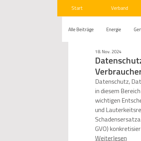
Start
Verband
Alle Beiträge
Energie
Ge
18. Nov. 2024
Compliance
Gas
W
Datenschutz
Verbrauche
Beihilfenrecht
Kraftwer
Datenschutz, Dat
in diesem Bereich
wichtigen Entsche
Regulierung
Wettbewerb
und Lauterkeitsr
Schadensersatzan
GVO) konkretisier
Telekommunikation
Ges
Weiterlesen