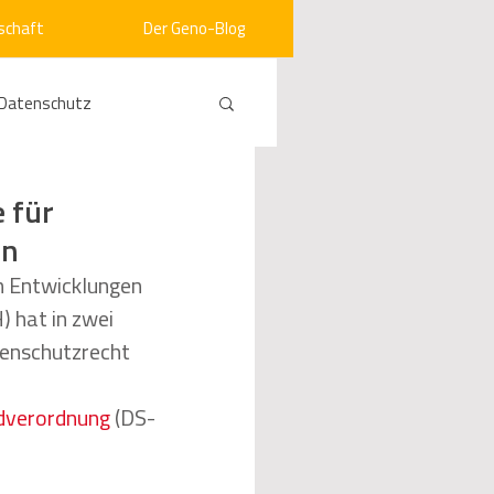
schaft
Der Geno-Blog
Datenschutz
rneuerbare Energien
 für
rn
ht
Vergabe
n Entwicklungen 
 hat in zwei 
tenschutzrecht 
srecht
Kommunen
dverordnung
 (DS-
mein