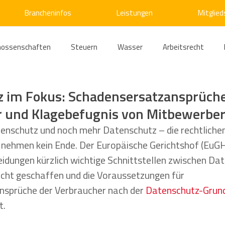
Brancheninfos
Leistungen
Mitglied
nossenschaften
Steuern
Wasser
Arbeitsrecht
ärme
Emissionshandel
Digitalisierung
Strom
E
 im Fokus: Schadensersatzansprüche
r und Klagebefugnis von Mitbewerbe
ke
Kälte
Verkehr
Entsorgung/Abfall
Umweltrec
enschutz und noch mehr Datenschutz – die rechtliche
 nehmen kein Ende. Der Europäische Gerichtshof (EuGH)
idungen kürzlich wichtige Schnittstellen zwischen Da
s- und Kartellrecht
Europarecht
Wirtschafts- und Handel
echt geschaffen und die Voraussetzungen für 
sprüche der Verbraucher nach der 
Datenschutz-Grun
t.
ellschaftsrecht
E-Mobilität
Verwaltungsrecht
Allge