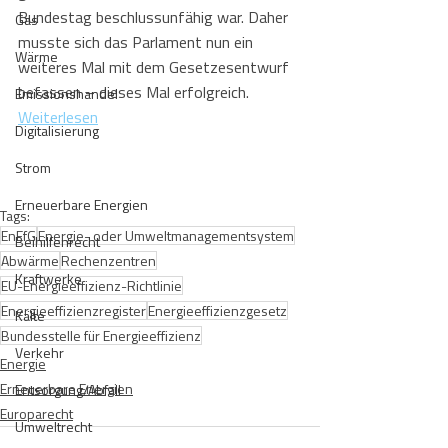
Bundestag beschlussunfähig war. Daher 
Gas
musste sich das Parlament nun ein 
Wärme
weiteres Mal mit dem Gesetzesentwurf 
befassen – dieses Mal erfolgreich.
Emissionshandel
Weiterlesen
Digitalisierung
Strom
Erneuerbare Energien
Tags:
EnEfG
Energie- oder Umweltmanagementsystem
Beihilfenrecht
Abwärme
Rechenzentren
Kraftwerke
EU-Energieeffizienz-Richtlinie
Energieeffizienzregister
Energieeffizienzgesetz
Kälte
Bundesstelle für Energieeffizienz
Verkehr
Energie
Erneuerbare Energien
Entsorgung/Abfall
Europarecht
Umweltrecht