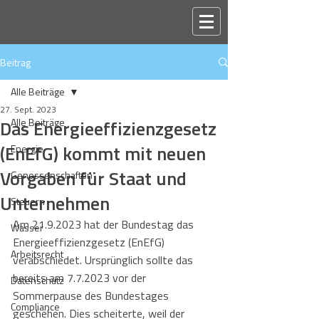
Beitrag
Alle Beiträge
27. Sept. 2023
Das Energieeffizienzgesetz
Alle Beiträge
(EnEfG) kommt mit neuen
Energie
Vorgaben für Staat und
Genossenschaften
Unternehmen
Steuern
Am 21.9.2023 hat der Bundestag das 
Wasser
Energieeffizienzgesetz (EnEfG) 
Arbeitsrecht
verabschiedet. Ursprünglich sollte das 
bereits am 7.7.2023 vor der 
Datenschutz
Sommerpause des Bundestages 
Compliance
geschehen. Dies scheiterte, weil der 