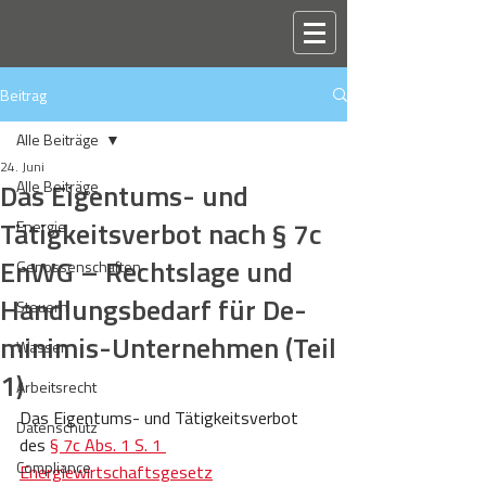
Beitrag
Alle Beiträge
24. Juni
Das Eigentums- und
Alle Beiträge
Tätigkeitsverbot nach § 7c
Energie
EnWG – Rechtslage und
Genossenschaften
Handlungsbedarf für De-
Steuern
minimis-Unternehmen (Teil
Wasser
1)
Arbeitsrecht
Das Eigentums- und Tätigkeitsverbot 
Datenschutz
des 
§ 7c Abs. 1 S. 1 
Compliance
Energiewirtschaftsgesetz