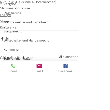
§ 7c EnWG
De-Minimis-Unternehmen
Vergabe
Strommarktrichtlinie
Regulierung
Energie
Strom
Wettbewerbs- und Kartellrecht
Kraftwerke
Europarecht
Wirtschafts- und Handelsrecht
Kommunen
Aktuelle Beiträge
Alle ansehen
Telekommunikation
Gesellschaftsrecht
Phone
Email
Facebook
E-Mobilität
Verwaltungsrecht
Allgemein
Insolvenzrecht