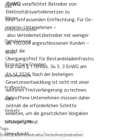
(
EnWG
) verpflichtet Betreiber von 
Gas
Elektrizitätsverteilernetzen zu 
Wärme
einer umfassenden Entflechtung. Für De-
minimis-Unternehmen –
Emissionshandel
 also Verteilernetzbetreiber mit weniger 
Digitalisierung
als 100.000 angeschlossenen Kunden – 
endet die 
Strom
Übergangsfrist für Bestandsladeinfrastru
Erneuerbare Energien
ktur nach § 118 Abs. 34 S. 3 EnWG am 
31.12.2026. Nach der bisherigen 
Beihilfenrecht
Gesetzesentwicklung ist nicht mit einer 
Kraftwerke
weiteren Fristverlängerung zu rechnen. 
Betroffene Unternehmen müssen daher 
Kälte
zeitnah die erforderlichen Schritte 
Verkehr
einleiten, um die gesetzlichen Vorgaben 
umzusetzen. 
Entsorgung/Abfall
Tags:
Umweltrecht
EnWG
Ladeinfrastruktur
Verteilnetzbetreiber