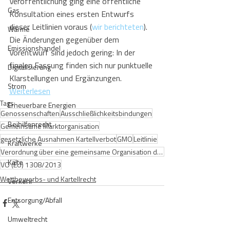
Veröffentlichung ging eine öffentliche 
Gas
Konsultation eines ersten Entwurfs 
dieser Leitlinien voraus (
wir berichteten
). 
Wärme
Die Änderungen gegenüber dem 
Emissionshandel
Vorentwurf sind jedoch gering: In der 
finalen Fassung finden sich nur punktuelle 
Digitalisierung
Klarstellungen und Ergänzungen.
Strom
Weiterlesen
Tags:
Erneuerbare Energien
Genossenschaften
Ausschließlichkeitsbindungen
Beihilfenrecht
Gemeinsame Marktorganisation
gesetzliche Ausnahmen Kartellverbot
GMO
Leitlinie
Kraftwerke
Verordnung über eine gemeinsame Organisation der Agrarmärkte
Kälte
VO (EU) 1308/2013
Wettbewerbs- und Kartellrecht
Verkehr
Entsorgung/Abfall
Umweltrecht