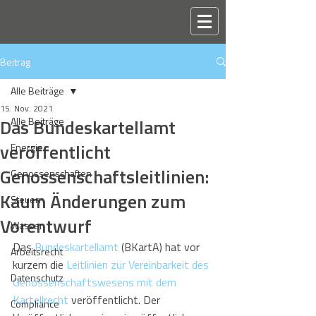
Beitrag
Alle Beiträge
15. Nov. 2021
Das Bundeskartellamt
Alle Beiträge
veröffentlicht
Energie
Genossenschaftsleitlinien:
Genossenschaften
Kaum Änderungen zum
Steuern
Vorentwurf
Wasser
Das 
Bundeskartellamt
 (BKartA) hat vor 
Arbeitsrecht
kurzem die 
Leitlinien zur Vereinbarkeit des 
Datenschutz
Genossenschaftswesens mit dem 
Kartellrecht
 veröffentlicht. Der 
Compliance