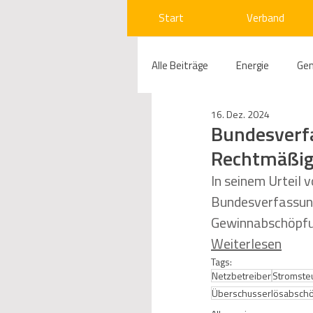
Start
Verband
Alle Beiträge
Energie
Ge
16. Dez. 2024
Compliance
Gas
W
Bundesverfa
Rechtmäßig
Beihilfenrecht
Kraftwer
In seinem Urteil
Bundesverfassung
Gewinnabschöpfu
Regulierung
Wettbewerb
Weiterlesen
Tags:
Netzbetreiber
Stromste
Telekommunikation
Ges
Überschusserlösabsch