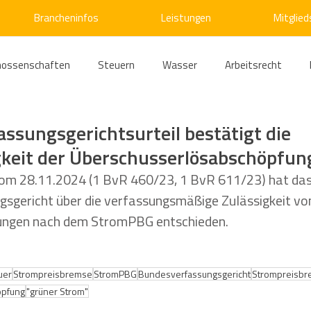
Brancheninfos
Leistungen
Mitglied
nossenschaften
Steuern
Wasser
Arbeitsrecht
ärme
Emissionshandel
Digitalisierung
Strom
E
ssungsgerichtsurteil bestätigt die
keit der Überschusserlösabschöpfun
ke
Kälte
Verkehr
Entsorgung/Abfall
Umweltrec
 vom 28.11.2024 (1 BvR 460/23, 1 BvR 611/23) hat das
sgericht über die verfassungsmäßige Zulässigkeit vo
ngen nach dem StromPBG entschieden.
s- und Kartellrecht
Europarecht
Wirtschafts- und Handel
uer
Strompreisbremse
StromPBG
Bundesverfassungsgericht
Strompreisbr
ellschaftsrecht
E-Mobilität
Verwaltungsrecht
Allge
öpfung
"grüner Strom"