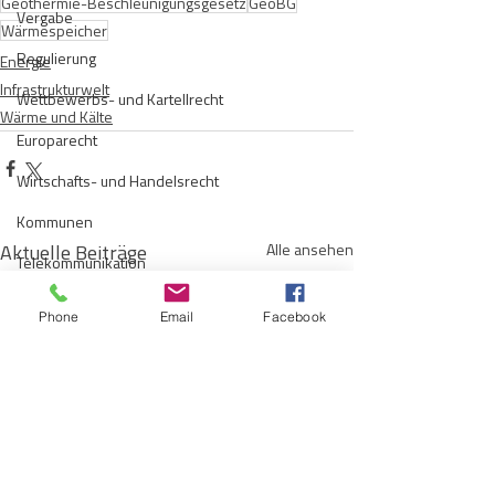
Geothermie-Beschleunigungsgesetz
GeoBG
Vergabe
Wärmespeicher
Regulierung
Energie
Infrastrukturwelt
Wettbewerbs- und Kartellrecht
Wärme und Kälte
Europarecht
Wirtschafts- und Handelsrecht
Kommunen
Aktuelle Beiträge
Alle ansehen
Telekommunikation
Gesellschaftsrecht
Phone
Email
Facebook
E-Mobilität
Verwaltungsrecht
Allgemein
Insolvenzrecht