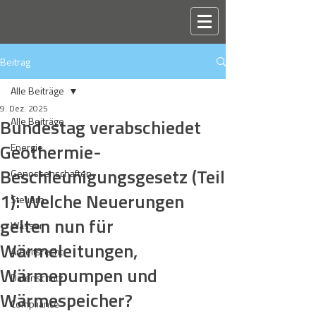
Beitrag
Alle Beiträge
9. Dez. 2025
Bundestag verabschiedet
Alle Beiträge
Geothermie-
Energie
Beschleunigungsgesetz (Teil
Genossenschaften
1): Welche Neuerungen
Steuern
gelten nun für
Wasser
Wärmeleitungen,
Arbeitsrecht
Wärmepumpen und
Datenschutz
Wärmespeicher?
Compliance