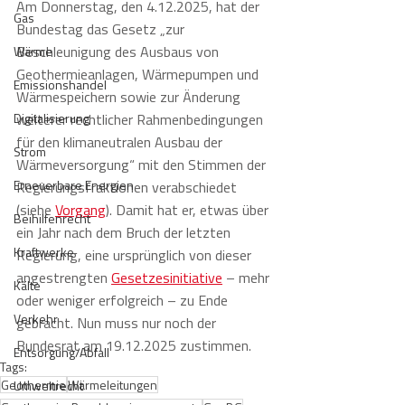
Am Donnerstag, den 4.12.2025, hat der 
Gas
Bundestag das Gesetz „zur 
Beschleunigung des Ausbaus von 
Wärme
Geothermieanlagen, Wärmepumpen und 
Emissionshandel
Wärmespeichern sowie zur Änderung 
Digitalisierung
weiterer rechtlicher Rahmenbedingungen 
für den klimaneutralen Ausbau der 
Strom
Wärmeversorgung“ mit den Stimmen der 
Erneuerbare Energien
Regierungsfraktionen verabschiedet 
(siehe 
Vorgang
). Damit hat er, etwas über 
Beihilfenrecht
ein Jahr nach dem Bruch der letzten 
Kraftwerke
Regierung, eine ursprünglich von dieser 
angestrengten 
Gesetzesinitiative
 – mehr 
Kälte
oder weniger erfolgreich – zu Ende 
Verkehr
gebracht. Nun muss nur noch der 
Bundesrat am 19.12.2025 zustimmen.
Entsorgung/Abfall
Tags:
Geothermie
Wärmeleitungen
Umweltrecht