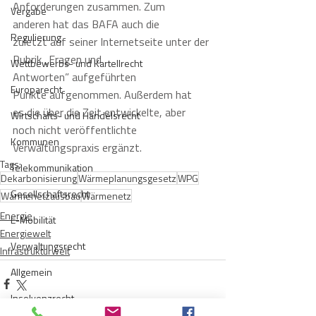
Anforderungen zusammen. Zum 
Vergabe
anderen hat das BAFA auch die 
Regulierung
zuletzt auf seiner Internetseite unter der 
Rubrik „Fragen und 
Wettbewerbs- und Kartellrecht
Antworten” aufgeführten 
Europarecht
Punkte aufgenommen. Außerdem hat 
es die über die Zeit entwickelte, aber 
Wirtschafts- und Handelsrecht
noch nicht veröffentlichte 
Kommunen
Verwaltungspraxis ergänzt.  
Tags:
Telekommunikation
Dekarbonisierung
Wärmeplanungsgesetz
WPG
Gesellschaftsrecht
Wärmenetzausbau
Wärmenetz
Energie
E-Mobilität
Energiewelt
Verwaltungsrecht
Infrastrukturwelt
Allgemein
Insolvenzrecht