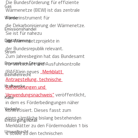
Die Bundesförderung für effiziente 
Gas
Wärmenetze (BEW) ist das zentrale 
Förderinstrument für 
Wärme
die Dekarbonisierung der Wärmenetze. 
Emissionshandel
Sie ist für nahezu 
Digitalisierung
alle Wärmenetzprojekte in 
der Bundesrepublik relevant. 
Strom
Zum Jahresbeginn hat das Bundesamt 
Erneuerbare Energien
für Wirtschaft und Ausfuhrkontrolle 
(BAFA)ein neues 
„Merkblatt 
Beihilfenrecht
Antragstellung, technische 
Kraftwerke
Anforderungen und 
Verwendungsnachweis“
 veröffentlicht, 
Kälte
in dem es Förderbedingungen näher 
Verkehr
konkretisiert. Dieses fasst zum 
einen sämtliche bislang bestehenden 
Entsorgung/Abfall
Merkblätter zu den Fördermodulen 1 bis 
Umweltrecht
4 sowie zu den technischen 