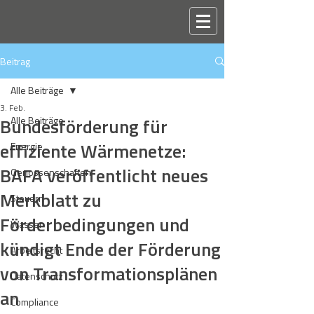
Beitrag
Alle Beiträge
3. Feb.
Bundesförderung für
Alle Beiträge
effiziente Wärmenetze:
Energie
BAFA veröffentlicht neues
Genossenschaften
Merkblatt zu
Steuern
Förderbedingungen und
Wasser
kündigt Ende der Förderung
Arbeitsrecht
von Transformationsplänen
Datenschutz
an
Compliance