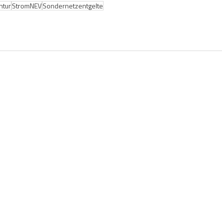
ntur
StromNEV
Sondernetzentgelte