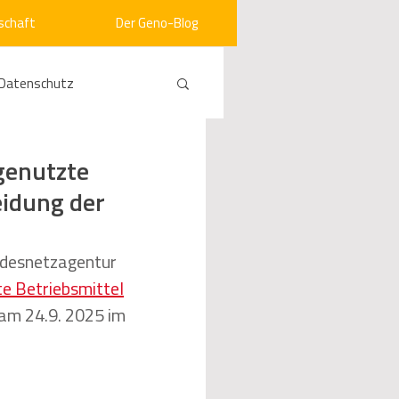
schaft
Der Geno-Blog
Datenschutz
rneuerbare Energien
genutzte
eidung der
ht
Vergabe
desnetzagentur 
te Betriebsmittel
srecht
Kommunen
am 24.9. 2025 im 
mein