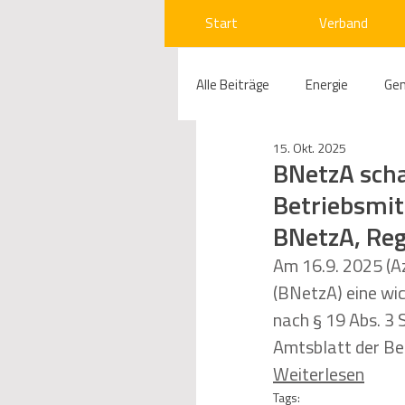
Start
Verband
Alle Beiträge
Energie
Ge
15. Okt. 2025
Compliance
Gas
W
BNetzA scha
Betriebsmit
BNetzA, Reg
Beihilfenrecht
Kraftwer
Am 16.9. 2025 (A
(BNetzA) eine wic
Regulierung
Wettbewerb
nach § 19 Abs. 3
Amtsblatt der Be
Weiterlesen
Telekommunikation
Ges
Tags: