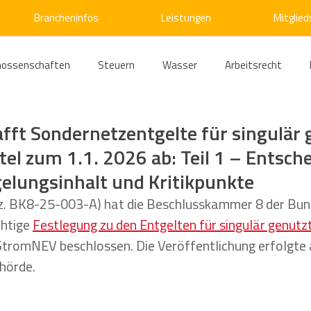
Brancheninfos
Leistungen
Mitglied
nossenschaften
Steuern
Wasser
Arbeitsrecht
ärme
Emissionshandel
Digitalisierung
Strom
E
fft Sondernetzentgelte für singulär 
tel zum 1.1. 2026 ab: Teil 1 – Entsch
elungsinhalt und Kritikpunkte
ke
Kälte
Verkehr
Entsorgung/Abfall
Umweltrec
z. BK8-25-003-A) hat die Beschlusskammer 8 der Bun
htige 
Festlegung zu den Entgelten für singulär genutz
s- und Kartellrecht
Europarecht
Wirtschafts- und Handel
 StromNEV beschlossen. Die Veröffentlichung erfolgte 
hörde.
ellschaftsrecht
E-Mobilität
Verwaltungsrecht
Allge