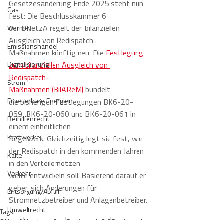
Gesetzesänderung Ende 2025 steht nun 
Gas
fest: Die Beschlusskammer 6 
der BNetzA regelt den bilanziellen 
Wärme
Ausgleich von Redispatch-
Emissionshandel
Maßnahmen künftig neu. Die 
Festlegung 
Digitalisierung
zum bilanziellen Ausgleich von 
Redispatch-
Strom
Maßnahmen (BilAReM
)
bündelt 
Erneuerbare Energien
die bisherigen Festlegungen BK6-20-
059, BK6-20-060 und BK6-20-061 in 
Beihilfenrecht
einem einheitlichen 
Kraftwerke
Regelwerk. Gleichzeitig legt sie fest, wie 
der Redispatch in den kommenden Jahren 
Kälte
in den Verteilernetzen 
Verkehr
weiterentwickeln soll. Basierend darauf er
geben sich Änderungen für 
Entsorgung/Abfall
Stromnetzbetreiber und Anlagenbetreiber.
Umweltrecht
Tags: