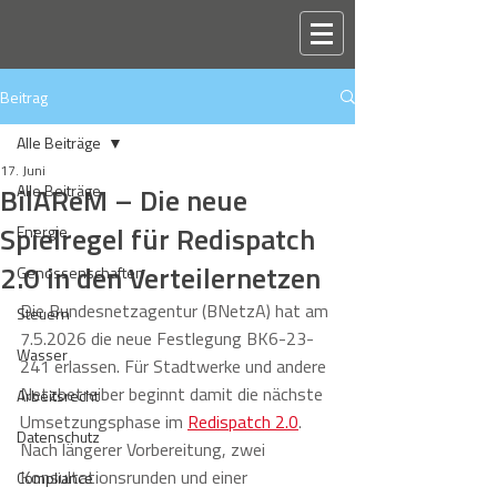
Beitrag
Alle Beiträge
17. Juni
BilAReM – Die neue
Alle Beiträge
Spielregel für Redispatch
Energie
2.0 in den Verteilernetzen
Genossenschaften
Die Bundesnetzagentur (BNetzA) hat am 
Steuern
7.5.2026 die neue Festlegung BK6-23-
Wasser
241 erlassen. Für Stadtwerke und andere 
Netzbetreiber beginnt damit die nächste 
Arbeitsrecht
Umsetzungsphase im 
Redispatch 2.0
. 
Datenschutz
Nach längerer Vorbereitung, zwei 
Konsultationsrunden und einer 
Compliance