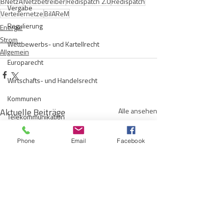
BNetzA
Netzbetreiber
Redispatch 2.0
Redispatch
Vergabe
Verteilernetze
BilAReM
Regulierung
Energie
Strom
Wettbewerbs- und Kartellrecht
Allgemein
Europarecht
Wirtschafts- und Handelsrecht
Kommunen
Aktuelle Beiträge
Alle ansehen
Telekommunikation
Gesellschaftsrecht
Phone
Email
Facebook
E-Mobilität
Verwaltungsrecht
Allgemein
Insolvenzrecht