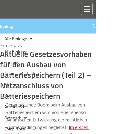
Beitrag
Alle Beiträge
29. Okt. 2025
Aktuelle Gesetzesvorhaben
Alle Beiträge
für den Ausbau von
Energie
Batteriespeichern (Teil 2) –
Genossenschaften
Netzanschluss von
Steuern
Batteriespeichern
Wasser
Der anhaltende Boom beim Ausbau von 
Arbeitsrecht
Batteriespeichern wird von einer ebenso 
Datenschutz
dynamischen Entwicklung der rechtlichen 
Rahmenbedingungen begleitet. 
Im ersten 
Compliance