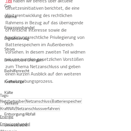
Teil
 haben wir bereits über aktuelle 
Gas
Gesetzesinitiativen berichtet, die eine 
Weiterentwicklung des rechtlichen 
Wärme
Rahmens in Bezug auf das überragende 
Emissionshandel
öffentliche Interesse sowie die 
bauplanungsrechtliche Privilegierung von 
Digitalisierung
Batteriespeichern im Außenbereich 
Strom
vorsehen. In diesem zweiten Teil widmen 
wir uns nun den gesetzlichen Vorstößen 
Erneuerbare Energien
zum Thema Netzanschluss und geben 
Beihilfenrecht
einen kurzen Ausblick auf den weiteren 
Gesetzgebungsprozess.
Kraftwerke
Kälte
Tags:
Netzbetreiber
Netzanschluss
Batteriespeicher
Verkehr
KraftNAV
Netzanschlussverfahren
Entsorgung/Abfall
Energie
Emissionshandel
Umweltrecht