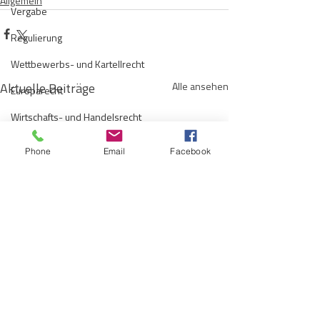
Allgemein
Vergabe
Regulierung
Wettbewerbs- und Kartellrecht
Aktuelle Beiträge
Alle ansehen
Europarecht
Wirtschafts- und Handelsrecht
Kommunen
Phone
Email
Facebook
Telekommunikation
Gesellschaftsrecht
E-Mobilität
Verwaltungsrecht
Allgemein
EuGH schafft endlich
Vom vorbereite
Insolvenzrecht