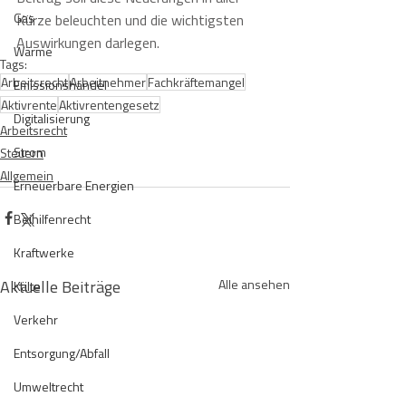
Gas
Kürze beleuchten und die wichtigsten 
Auswirkungen darlegen.
Wärme
Tags:
Arbeitsrecht
Arbeitnehmer
Fachkräftemangel
Emissionshandel
Aktivrente
Aktivrentengesetz
Digitalisierung
Arbeitsrecht
Strom
Steuern
Allgemein
Erneuerbare Energien
Beihilfenrecht
Kraftwerke
Aktuelle Beiträge
Alle ansehen
Kälte
Verkehr
Entsorgung/Abfall
Umweltrecht