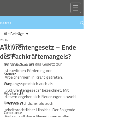
Beitrag
Alle Beiträge
25. Feb.
Aktivrentengesetz – Ende
Alle Beiträge
des Fachkräftemangels?
Energie
Anfang 2026 ist das Gesetz zur 
Genossenschaften
steuerlichen Förderung von 
Steuern
Arbeitnehmern in Kraft getreten, 
umgangssprachlich auch als 
Wasser
„Aktivrentengesetz“ bezeichnet. Mit 
Arbeitsrecht
diesem ergeben sich Neuerungen sowohl 
Datenschutz
in steuerrechtlicher als auch 
arbeitsrechtlicher Hinsicht. Der folgende 
Compliance
Beitrag soll diese Neuerungen in aller 