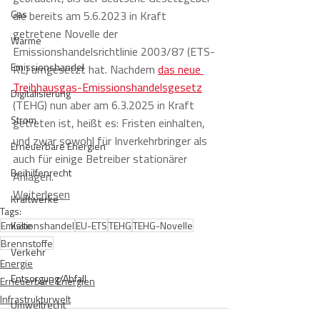
Gas
die bereits am 5.6.2023 in Kraft 
getretene Novelle der 
Wärme
Emissionshandelsrichtlinie 2003/87 (ETS-
Emissionshandel
RL) umgesetzt hat. Nachdem 
das neue 
Treibhausgas-Emissionshandelsgesetz
Digitalisierung
(TEHG) nun aber am 6.3.2025 in Kraft 
Strom
getreten ist, heißt es: Fristen einhalten, 
und zwar sowohl für Inverkehrbringer als 
Erneuerbare Energien
auch für einige Betreiber stationärer 
Beihilfenrecht
Anlagen.
Weiterlesen
Kraftwerke
Tags:
Emissionshandel
Kälte
EU-ETS
TEHG
TEHG-Novelle
Brennstoffe
Verkehr
Energie
Entsorgung/Abfall
Erneuerbare Energien
Infrastrukturwelt
Umweltrecht