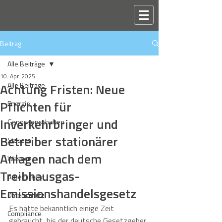
Beitrag
Alle Beiträge
10. Apr. 2025
Achtung Fristen: Neue
Alle Beiträge
Pflichten für
Energie
Inverkehrbringer und
Genossenschaften
Betreiber stationärer
Steuern
Anlagen nach dem
Wasser
Treibhausgas-
Arbeitsrecht
Emissionshandelsgesetz
Datenschutz
Es hatte bekanntlich einige Zeit 
Compliance
gebraucht, bis der deutsche Gesetzgeber 