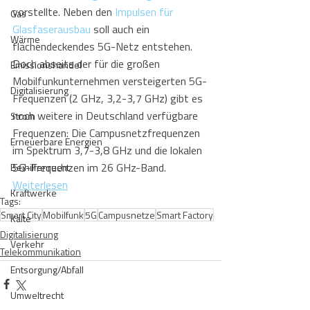
vorstellte. Neben den 
Impulsen für 
Gas
Glasfaserausbau
 soll auch ein 
Wärme
flächendeckendes 5G-Netz entstehen. 
Doch abseits der für die großen 
Emissionshandel
Mobilfunkunternehmen versteigerten 5G-
Digitalisierung
Frequenzen (2 GHz, 3,2-3,7 GHz) gibt es 
noch weitere in Deutschland verfügbare 
Strom
Frequenzen: Die Campusnetzfrequenzen 
Erneuerbare Energien
im Spektrum 3,7-3,8 GHz und die lokalen 
5G-Frequenzen im 26 GHz-Band.
Beihilfenrecht
Weiterlesen
Kraftwerke
Tags:
Smart City
Mobilfunk
5G
Campusnetze
Smart Factory
Kälte
Digitalisierung
Verkehr
Telekommunikation
Entsorgung/Abfall
Umweltrecht