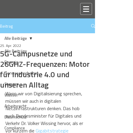
Beitrag
Alle Beiträge
25. Apr. 2022
5G-Campusnetze und
Alle Beiträge
26GHZ-Frequenzen: Motor
Energie
für Industrie 4.0 und
Genossenschaften
unseren Alltag
Steuern
Wenn wir von Digitalisierung sprechen, 
Wasser
müssen wir auch in digitalen 
Arbeitsrecht
Netzinfrastrukturen denken. Das hob 
auch Bundesminister für Digitales und 
Datenschutz
Verkehr Dr. Volker Wissing hervor, als er 
Compliance
vor kurzem die 
Gigabitstrategie