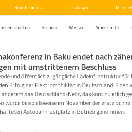
Brancheninfos
Leistungen
Mitglied
nossenschaften
Steuern
Wasser
Arbeitsrecht
ärme
Emissionshandel
Digitalisierung
Strom
E
makonferenz in Baku endet nach zähe
gen mit umstrittenem Beschluss
ke
Kälte
Verkehr
Entsorgung/Abfall
Umweltrec
nde und öffentlich zugängliche Ladeinfrastruktur für 
den Erfolg der Elektromobilität in Deutschland. Einen 
r anderem das Deutschland-Netz, das kontinuierlich ge
s- und Kartellrecht
Europarecht
Wirtschafts- und Handel
So wurde beispielsweise im November der erste Schnel
hafteten Autobahnrastplatz in Betrieb genommen.
ellschaftsrecht
E-Mobilität
Verwaltungsrecht
Allge