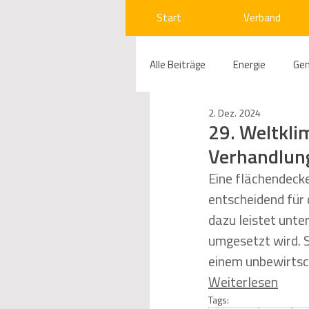
Start
Verband
Alle Beiträge
Energie
Ge
2. Dez. 2024
Compliance
Gas
W
29. Weltkli
Verhandlun
Beihilfenrecht
Kraftwer
Eine flächendecke
entscheidend für 
dazu leistet unte
Regulierung
Wettbewerb
umgesetzt wird. 
einem unbewirtsc
Weiterlesen
Telekommunikation
Ges
Tags: