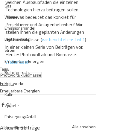
welchen Ausbaupfaden die einzelnen 
Gas
Technologien hierzu beitragen sollen. 
Aber was bedeutet das konkret für 
Wärme
Projektierer und Anlagenbetreiber? Wir 
Emissionshandel
stellen Ihnen die geplanten Änderungen 
Digitalisierung
der Förderkulisse (
wir berichteten: Teil 1
) 
in einer kleinen Serie von Beiträgen vor. 
Strom
Heute: Photovoltaik und Biomasse. 
Erneuerbare Energien
Weiterlesen
Tags:
Beihilfenrecht
Photovoltaik
Biomasse
Energie
Kraftwerke
Erneuerbare Energien
Kälte
Verkehr
Entsorgung/Abfall
Aktuelle Beiträge
Alle ansehen
Umweltrecht