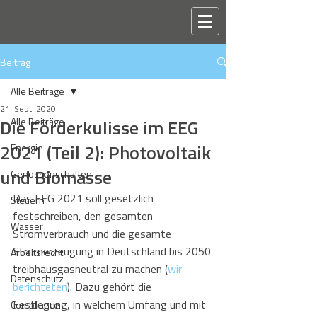
Beitrag
Alle Beiträge
21. Sept. 2020
Die Förderkulisse im EEG
Alle Beiträge
2021 (Teil 2): Photovoltaik
Energie
und Biomasse
Genossenschaften
Das EEG 2021 soll gesetzlich 
Steuern
festschreiben, den gesamten 
Wasser
Stromverbrauch und die gesamte 
Stromerzeugung in Deutschland bis 2050 
Arbeitsrecht
treibhausgasneutral zu machen (
wir 
Datenschutz
berichteten
). Dazu gehört die 
Festlegung, in welchem Umfang und mit 
Compliance