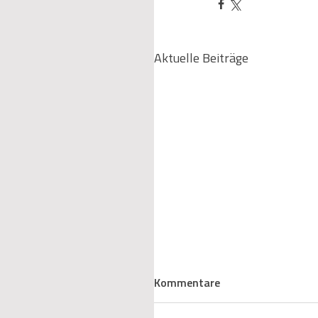
Aktuelle Beiträge
IED-Novelle im Wasserrec
Kommentare
Mehr Umweltschutz, meh
Bürokratie?