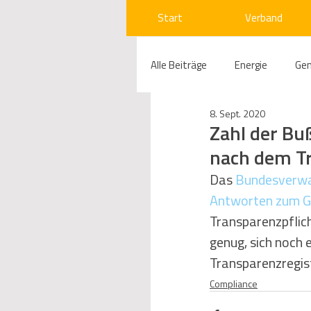
Start
Verband
Alle Beiträge
Energie
Ge
8. Sept. 2020
Compliance
Gas
W
Zahl der Bu
nach dem Tr
Beihilfenrecht
Kraftwer
Das 
Bundesverw
Antworten zum G
Transparenzpflic
Regulierung
Wettbewerb
genug, sich noch 
Transparenzregist
Compliance
Telekommunikation
Ges