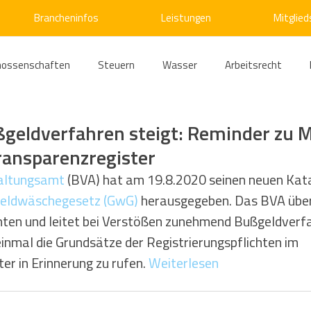
Brancheninfos
Leistungen
Mitglied
nossenschaften
Steuern
Wasser
Arbeitsrecht
ärme
Emissionshandel
Digitalisierung
Strom
E
ßgeldverfahren steigt: Reminder zu
ansparenzregister
ke
Kälte
Verkehr
Entsorgung/Abfall
Umweltrec
altungsamt
 (BVA) hat am 19.8.2020 seinen neuen Kat
eldwäschegesetz (GwG)
 herausgegeben. Das BVA übe
hten und leitet bei Verstößen zunehmend Bußgeldverfa
s- und Kartellrecht
Europarecht
Wirtschafts- und Handel
einmal die Grundsätze der Registrierungspflichten im 
er in Erinnerung zu rufen. 
Weiterlesen
ellschaftsrecht
E-Mobilität
Verwaltungsrecht
Allge