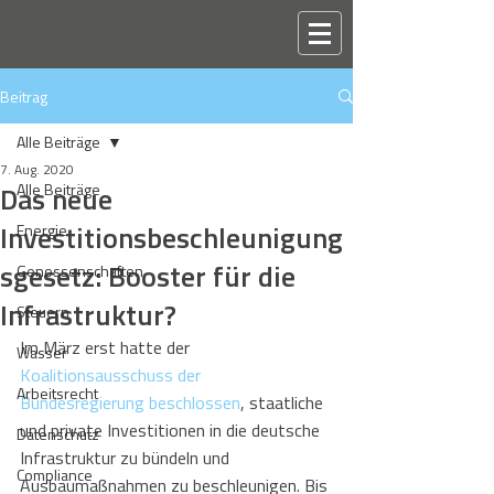
Beitrag
Alle Beiträge
7. Aug. 2020
Das neue
Alle Beiträge
Investitionsbeschleunigung
Energie
sgesetz: Booster für die
Genossenschaften
Infrastruktur?
Steuern
Im März erst hatte der 
Wasser
Koalitionsausschuss der 
Arbeitsrecht
Bundesregierung beschlossen
, staatliche 
und private Investitionen in die deutsche 
Datenschutz
Infrastruktur zu bündeln und 
Compliance
Ausbaumaßnahmen zu beschleunigen. Bis 