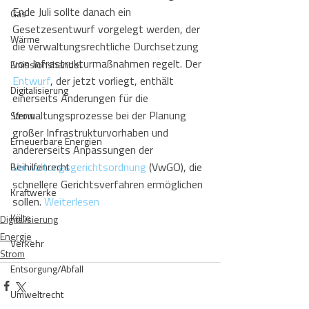
Ende Juli sollte danach ein 
Gas
Gesetzesentwurf vorgelegt werden, der 
Wärme
die verwaltungsrechtliche Durchsetzung 
von Infrastrukturmaßnahmen regelt. Der 
Emissionshandel
Entwurf
, der jetzt vorliegt, enthält 
Digitalisierung
einerseits Änderungen für die 
Verwaltungsprozesse bei der Planung 
Strom
großer Infrastrukturvorhaben und 
Erneuerbare Energien
andererseits Anpassungen der 
Verwaltungsgerichtsordnung
 (VwGO), die 
Beihilfenrecht
schnellere Gerichtsverfahren ermöglichen 
Kraftwerke
sollen.
Weiterlesen
Kälte
Digitalisierung
Energie
Verkehr
Strom
Entsorgung/Abfall
Umweltrecht