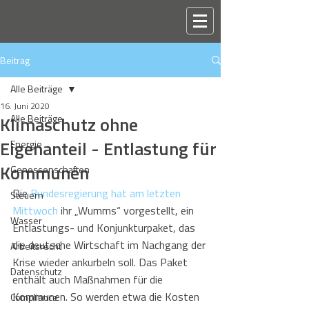
Beitrag
Alle Beiträge
16. Juni 2020
Klimaschutz ohne
Alle Beiträge
Eigenanteil - Entlastung für
Energie
Kommunen
Genossenschaften
Die 
Bundesregierung hat am letzten 
Steuern
Mittwoch
 ihr „Wumms“ vorgestellt, ein 
Wasser
Entlastungs- und Konjunkturpaket, das 
die deutsche Wirtschaft im Nachgang der 
Arbeitsrecht
Krise wieder ankurbeln soll. Das Paket 
Datenschutz
enthält auch Maßnahmen für die 
Kommunen. So werden etwa die Kosten 
Compliance