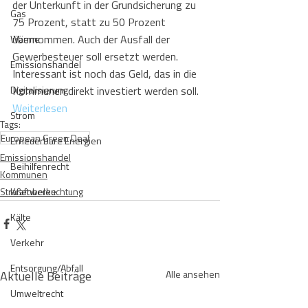
der Unterkunft in der Grundsicherung zu 
Gas
75 Prozent, statt zu 50 Prozent 
übernommen. Auch der Ausfall der 
Wärme
Gewerbesteuer soll ersetzt werden. 
Emissionshandel
Interessant ist noch das Geld, das in die 
Digitalisierung
Kommunen direkt investiert werden soll.
Weiterlesen
Strom
Tags:
European Green Deal
Erneuerbare Energien
Emissionshandel
Beihilfenrecht
Kommunen
Straßenbeleuchtung
Kraftwerke
Kälte
Verkehr
Entsorgung/Abfall
Aktuelle Beiträge
Alle ansehen
Umweltrecht