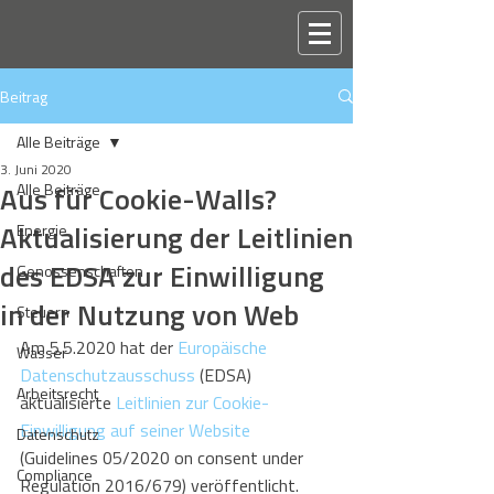
Beitrag
Alle Beiträge
3. Juni 2020
Aus für Cookie-Walls?
Alle Beiträge
Aktualisierung der Leitlinien
Energie
des EDSA zur Einwilligung
Genossenschaften
in der Nutzung von Web
Steuern
Am 5.5.2020 hat der 
Europäische 
Wasser
Datenschutzausschuss
 (EDSA) 
Arbeitsrecht
aktualisierte 
Leitlinien zur Cookie-
Einwilligung auf seiner Website
Datenschutz
(Guidelines 05/2020 on consent under 
Compliance
Regulation 2016/679) veröffentlicht. 