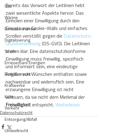
Bereits das Vorwort der Leitlinien hebt 
Gas
zwei wesentliche Aspekte hervor: Das 
Wärme
Einholen einer Einwilligung durch den 
Einsatz von Cookie-Walls und einfaches 
Emissionshandel
Scrollen verstößt gegen die 
Datenschutz-
Digitalisierung
Grundverordnung
 (DS-GVO). Die Leitlinien 
stellen klar: Eine datenschutzkonforme 
Strom
Einwilligung muss freiwillig, spezifisch 
Erneuerbare Energien
und informiert sein, eine eindeutige 
Angabe von Wünschen enthalten sowie 
Beihilfenrecht
nachweisbar und widerruflich sein. Eine 
Kraftwerke
erzwungene Einwilligung ist nicht 
Kälte
wirksam, da sie nicht dem Merkmal der 
Freiwilligkeit
 entspricht. 
Weiterlesen
Verkehr
Datenschutzrecht
Entsorgung/Abfall
Umweltrecht