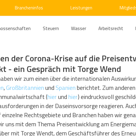
Brancheninfos
Leistungen
Mitglied
nossenschaften
Steuern
Wasser
Arbeitsrecht
ärme
Emissionshandel
Digitalisierung
Strom
E
n der Corona-Krise auf die Preisen
t - ein Gespräch mit Torge Wend
ke
Kälte
Verkehr
Entsorgung/Abfall
Umweltrec
haben wir zum einen über die internationalen Auswirk
en
, 
Großbritannien
 und 
Spanien
 berichtet. Zum anderen
mmunalwirtschaft (
hier
 und 
hier
) eindrucksvoll geschild
s- und Kartellrecht
Europarecht
Wirtschafts- und Handel
ausforderungen in der Daseinsvorsorge reagieren. Auch
 einzelne Rechtsgebiete und Branchen haben wir genau
r uns mit dem Thema Preisentwicklung am Energiema
ellschaftsrecht
E-Mobilität
Verwaltungsrecht
Allge
über mit Torge Wendt, dem Geschäftsführer des Erne