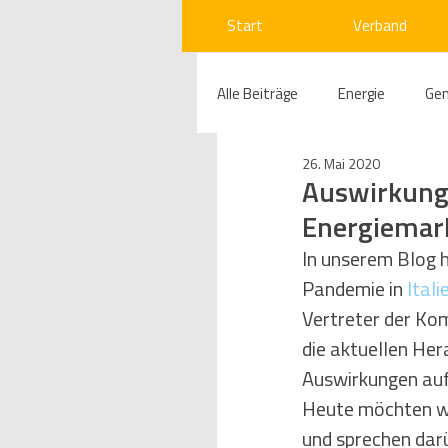
Start
Verband
Alle Beiträge
Energie
Ge
26. Mai 2020
Compliance
Gas
W
Auswirkunge
Energiemark
Beihilfenrecht
Kraftwer
In unserem Blog 
Pandemie in 
Itali
Vertreter der Ko
Regulierung
Wettbewerb
die aktuellen Her
Auswirkungen auf
Heute möchten wi
Telekommunikation
Ges
und sprechen dar