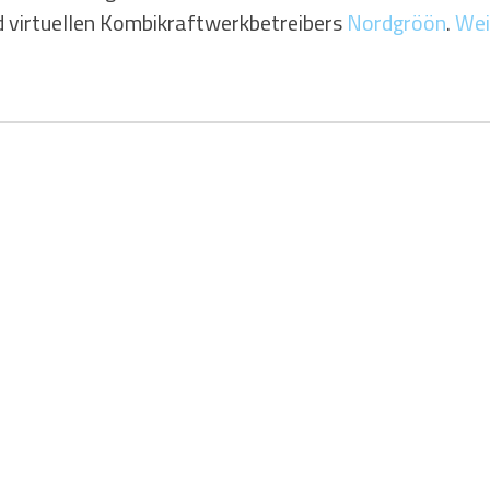
d virtuellen Kombikraftwerkbetreibers 
Nordgröön
. 
Wei