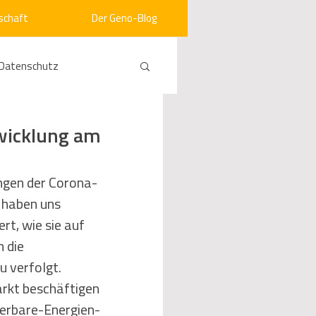
schaft
Der Geno-Blog
Datenschutz
rneuerbare Energien
twicklung am
ht
Vergabe
ungen der Corona-
 haben uns 
ert, wie sie auf 
srecht
Kommunen
 die 
 verfolgt. 
rkt beschäftigen 
mein
uerbare-Energien-