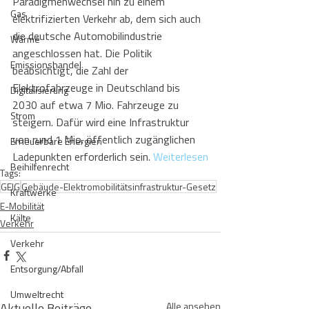
Paradigmenwechsel hin zu einem 
Gas
elektrifizierten Verkehr ab, dem sich auch 
die deutsche Automobilindustrie 
Wärme
angeschlossen hat. Die Politik 
Emissionshandel
beabsichtigt, die Zahl der 
Elektrofahrzeuge in Deutschland bis 
Digitalisierung
2030 auf etwa 7 Mio. Fahrzeuge zu 
Strom
steigern. Dafür wird eine Infrastruktur 
von rund 1 Mio. öffentlich zugänglichen 
Erneuerbare Energien
Ladepunkten erforderlich sein. 
Weiterlesen
Beihilfenrecht
Tags:
GEIG
Gebäude-Elektromobilitätsinfrastruktur-Gesetz
Kraftwerke
E-Mobilität
Kälte
Verkehr
Verkehr
Entsorgung/Abfall
Umweltrecht
Aktuelle Beiträge
Alle ansehen