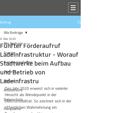
Beitrag
Alle Beiträge
6. Mai 2020
Fünfter Förderaufruf
Alle Beiträge
Ladeinfrastruktur - Worauf
Energie
Stadtwerke beim Aufbau
Genossenschaften
und Betrieb von
Steuern
Ladeinfrastru
Wasser
Das Jahr 2020 erweist sich in vielerlei 
Arbeitsrecht
Hinsicht als Wendepunkt in der 
Datenschutz
Elektromobilität. So zeichnet sich in der 
öffentlichen Wahrnehmung ein 
Compliance