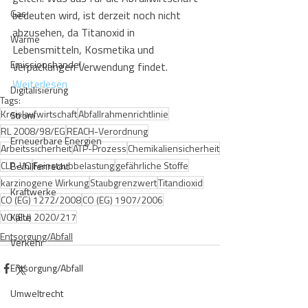
Gas
bedeuten wird, ist derzeit noch nicht 
abzusehen, da Titanoxid in 
Wärme
Lebensmitteln, Kosmetika und 
Emissionshandel
Verpackungen Verwendung findet. 
Weiterlesen
Digitalisierung
Tags:
Kreislaufwirtschaft
Abfallrahmenrichtlinie
Strom
RL 2008/98/EG
REACH-Verordnung
Erneuerbare Energien
Arbeitssicherheit
ATP-Prozess
Chemikaliensicherheit
CLP-VO
Feinstaubbelastung
gefährliche Stoffe
Beihilfenrecht
karzinogene Wirkung
Staubgrenzwert
Titandioxid
Kraftwerke
CO (EG) 1272/2008
CO (EG) 1907/2006
VO (EU) 2020/217
Kälte
Entsorgung/Abfall
Verkehr
Entsorgung/Abfall
Umweltrecht