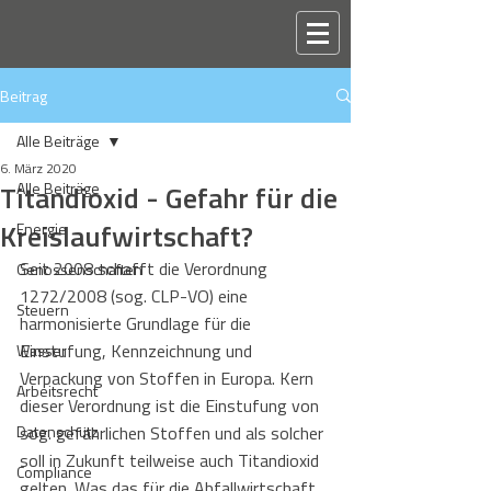
Beitrag
Alle Beiträge
6. März 2020
Titandioxid - Gefahr für die
Alle Beiträge
Kreislaufwirtschaft?
Energie
Seit 2008 schafft die Verordnung 
Genossenschaften
1272/2008 (sog. CLP-VO) eine 
Steuern
harmonisierte Grundlage für die 
Einstufung, Kennzeichnung und 
Wasser
Verpackung von Stoffen in Europa. Kern 
Arbeitsrecht
dieser Verordnung ist die Einstufung von 
Datenschutz
sog. gefährlichen Stoffen und als solcher 
soll in Zukunft teilweise auch Titandioxid 
Compliance
gelten. Was das für die Abfallwirtschaft 