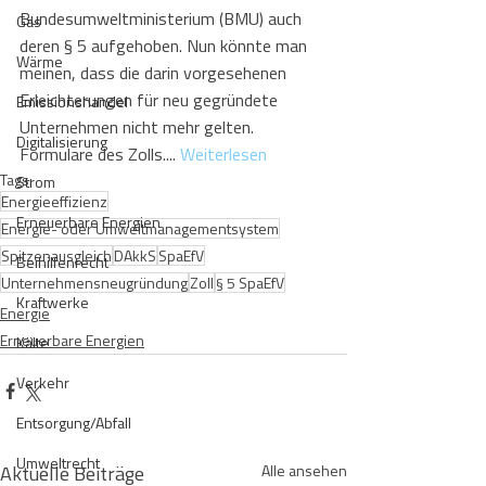
Bundesumweltministerium (BMU) auch 
Gas
deren § 5 aufgehoben. Nun könnte man 
Wärme
meinen, dass die darin vorgesehenen 
Erleichterungen für neu gegründete 
Emissionshandel
Unternehmen nicht mehr gelten. 
Digitalisierung
Formulare des Zolls.... 
Weiterlesen
Tags:
Strom
Energieeffizienz
Erneuerbare Energien
Energie- oder Umweltmanagementsystem
Spitzenausgleich
DAkkS
SpaEfV
Beihilfenrecht
Unternehmensneugründung
Zoll
§ 5 SpaEfV
Kraftwerke
Energie
Erneuerbare Energien
Kälte
Verkehr
Entsorgung/Abfall
Umweltrecht
Aktuelle Beiträge
Alle ansehen