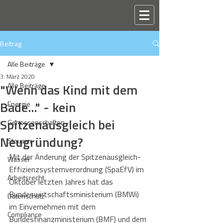
Beitrag
Alle Beiträge
3. März 2020
"Wenn das Kind mit dem
Alle Beiträge
Bade..." - kein
Energie
Spitzenausgleich bei
Genossenschaften
Neugründung?
Steuern
Mit der Änderung der Spitzenausgleich-
Wasser
Effizienzsystemverordnung (SpaEfV) im 
Arbeitsrecht
Oktober letzten Jahres hat das 
Bundeswirtschaftsministerium (BMWi) 
Datenschutz
im Einvernehmen mit dem 
Compliance
Bundesfinanzministerium (BMF) und dem 