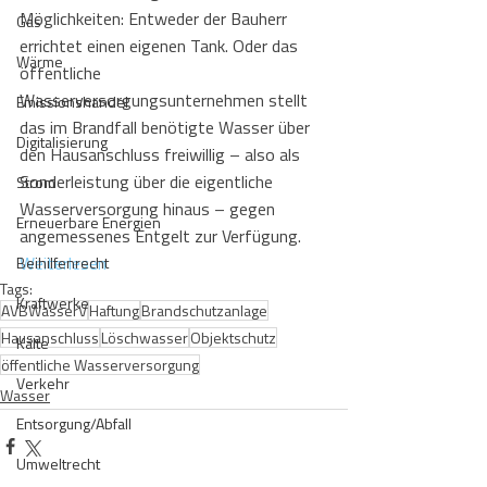
Möglichkeiten: Entweder der Bauherr 
Gas
errichtet einen eigenen Tank. Oder das 
Wärme
öffentliche 
Wasserversorgungsunternehmen stellt 
Emissionshandel
das im Brandfall benötigte Wasser über 
Digitalisierung
den Hausanschluss freiwillig – also als 
Sonderleistung über die eigentliche 
Strom
Wasserversorgung hinaus – gegen 
Erneuerbare Energien
angemessenes Entgelt zur Verfügung. 
Weiterlesen
Beihilfenrecht
Tags:
Kraftwerke
AVBWasserV
Haftung
Brandschutzanlage
Hausanschluss
Löschwasser
Objektschutz
Kälte
öffentliche Wasserversorgung
Verkehr
Wasser
Entsorgung/Abfall
Umweltrecht