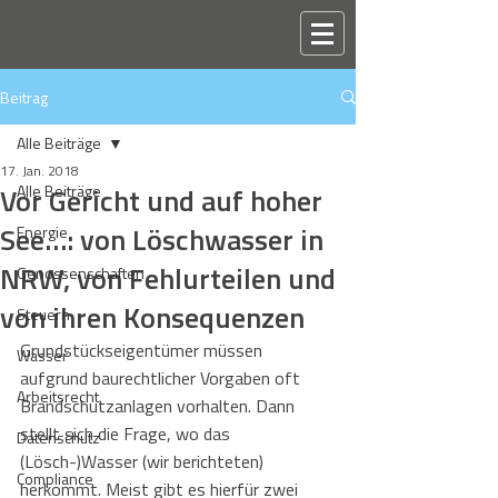
Beitrag
Alle Beiträge
17. Jan. 2018
Vor Gericht und auf hoher
Alle Beiträge
See…: von Löschwasser in
Energie
NRW, von Fehlurteilen und
Genossenschaften
von ihren Konsequenzen
Steuern
Grundstückseigentümer müssen 
Wasser
aufgrund baurechtlicher Vorgaben oft 
Arbeitsrecht
Brandschutzanlagen vorhalten. Dann 
stellt sich die Frage, wo das 
Datenschutz
(Lösch-)Wasser (wir berichteten) 
Compliance
herkommt. Meist gibt es hierfür zwei 