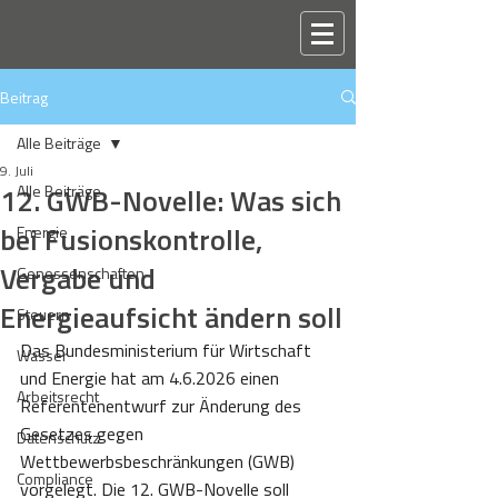
Beitrag
Alle Beiträge
9. Juli
12. GWB-Novelle: Was sich
Alle Beiträge
bei Fusionskontrolle,
Energie
Vergabe und
Genossenschaften
Energieaufsicht ändern soll
Steuern
Das Bundesministerium für Wirtschaft 
Wasser
und Energie hat am 4.6.2026 einen 
Arbeitsrecht
Referentenentwurf zur Änderung des 
Gesetzes gegen 
Datenschutz
Wettbewerbsbeschränkungen (GWB) 
Compliance
vorgelegt. Die 12. GWB-Novelle soll 