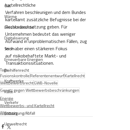
kartellrechtliche 
Gas
Verfahren beschleunigen und dem Bundes
Wärme
kartellamt zusätzliche Befugnisse bei der 
Rechtsdurchsetzung geben. Für 
Emissionshandel
Unternehmen bedeutet das weniger 
Digitalisierung
Aufwand in unproblematischen Fällen, zug
leich aber einen stärkeren Fokus 
Strom
auf risikobehaftete Markt- und 
Erneuerbare Energien
Transaktionssituationen. 
Tags:
Beihilfenrecht
Fusionskontrolle
Referentenentwurf
Kartellrecht
Kraftwerke
Wettbewerbsrecht
GWB-Novelle
Gesetz gegen Wettbewerbsbeschränkungen
Kälte
Energie
Verkehr
Wettbewerbs- und Kartellrecht
Allgemein
Entsorgung/Abfall
Umweltrecht